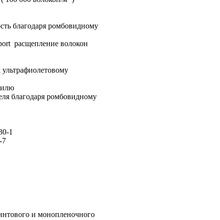
сть благодаря ромбовидному
port расщепление волокон
 ультрафиолетовому
филю
еля благодаря ромбовидному
30-1
-7
2
интового и монопленочного