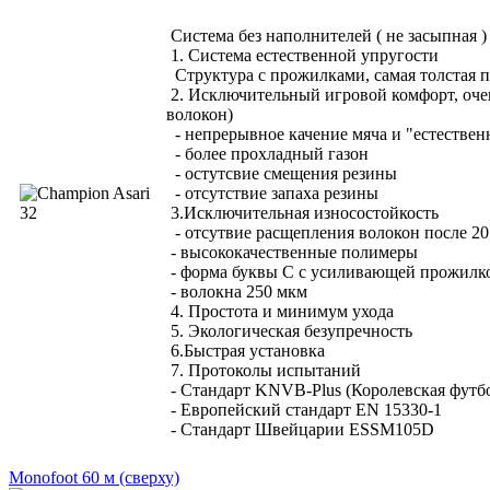
Система без наполнителей ( не засыпная )
1. Система естественной упругости
Структура с прожилками, самая толстая п
2. Исключительный игровой комфорт, очен
волокон)
- непрерывное качение мяча и "естествен
- более прохладный газон
- остутсвие смещения резины
- отсутствие запаха резины
3.Исключительная износостойкость
- отсутвие расщепления волокон после 20
- высококачественные полимеры
- форма буквы С с усиливающей прожилко
- волокна 250 мкм
4. Простота и минимум ухода
5. Экологическая безупречность
6.Быстрая установка
7. Протоколы испытаний
- Стандарт KNVB-Plus (Королевская футб
- Европейский стандарт EN 15330-1
- Стандарт Швейцарии ESSM105D
Monofoot 60 м (сверху)