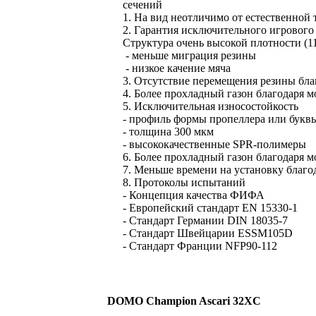
сечений
1. На вид неотличимо от естественной 
2. Гарантия исключительного игрового
Структура очень высокой плотности (11
- меньше миграция резины
- низкое качение мяча
3. Отсутствие перемещения резины бла
4. Более прохладный газон благодаря 
5. Исключительная износостойкость
- профиль формы пропеллера или букв
- толщина 300 мкм
- высококачественные SPR-полимеры
6. Более прохладный газон благодаря 
7. Меньше времени на установку благода
8. Протоколы испытаний
- Концепция качества ФИФА
- Европейский стандарт EN 15330-1
- Стандарт Германии DIN 18035-7
- Стандарт Швейцарии ESSM105D
- Стандарт Франции NFP90-112
DOMO Champion Ascari 32XC