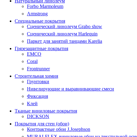
Натуральный линолеум
Forbo Marmoleum
Armstrong
Специальные покрытия
Сценический линолеум Grabo show
Сценический линолеум Harlequin
Паркет для занятий танцами Karelia
Грязезащитные покрытия
EMCO
Coral
Frontrunner
Строительная химия
Грунтовки
Нивелирующие и выравнивающие смеси
Фиксация
Клей
Тканые виниловые покрытия
DICKSON
Покрытия для стен (обои)
Контрактные обои J.Josephson
MURALFLEX-виниловые обои на текстильной осн