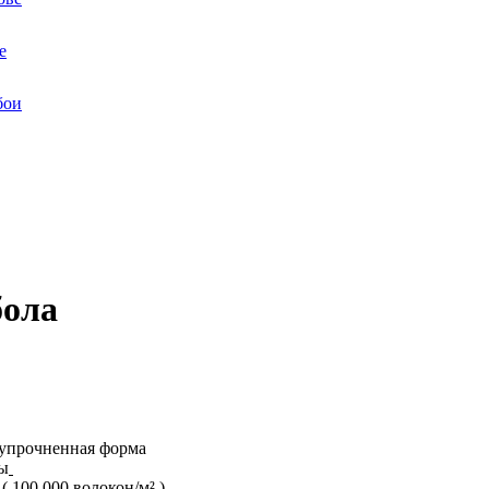
е
бои
бола
упрочненная форма
ы
 100 000 волокон/м² )