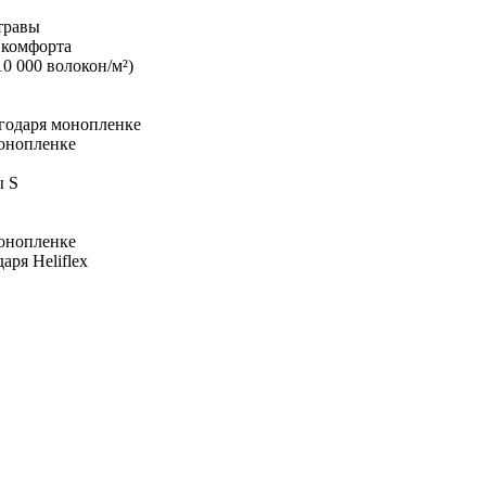
травы
 комфорта
0 000 волокон/м²)
годаря монопленке
монопленке
ы S
монопленке
ря Heliflex