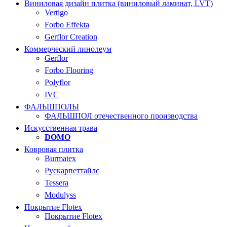
Виниловая дизайн плитка (виниловый ламинат, LVT)
Vertigo
Forbo Effekta
Gerflor Creation
Коммерческий линолеум
Gerflor
Forbo Flooring
Polyflor
IVC
ФАЛЬШПОЛЫ
ФАЛЬШПОЛ отечественного производства
Искусственная трава
DOMO
Ковровая плитка
Burmatex
Рускарпеттайлс
Tessera
Modulyss
Покрытие Flotex
Покрытие Flotex