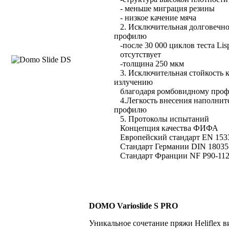
- меньше миграция резины
- низкое качение мяча
2. Исключительная долговечно
профилю
-после 30 000 циклов теста Lis
отсутствует
-толщина 250 мкм
3. Исключительная стойкость к
излучению
благодаря ромбовидному про
4.Легкость внесения наполнит
профилю
5. Протоколы испытаний
Концепция качества ФИФА
Европейский стандарт EN 153
Стандарт Германии DIN 18035
Стандарт Франции NF P90-11
DOMO Varioslide S PRO
Уникальное сочетание пряжи Heliflex в